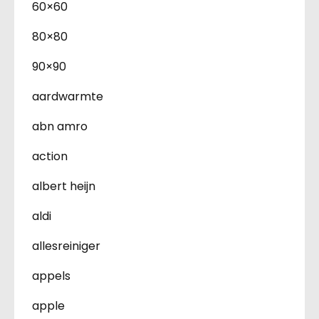
60×60
80×80
90×90
aardwarmte
abn amro
action
albert heijn
aldi
allesreiniger
appels
apple