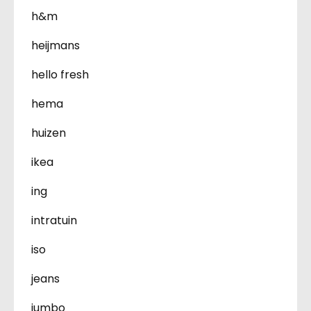
h&m
heijmans
hello fresh
hema
huizen
ikea
ing
intratuin
iso
jeans
jumbo