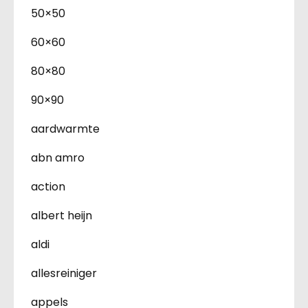
50×50
60×60
80×80
90×90
aardwarmte
abn amro
action
albert heijn
aldi
allesreiniger
appels