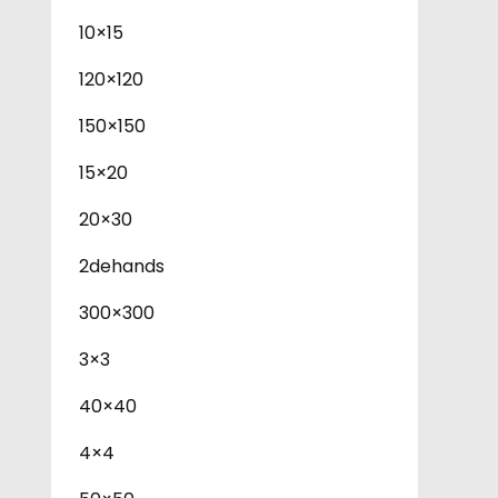
10×15
120×120
150×150
15×20
20×30
2dehands
300×300
3×3
40×40
4×4