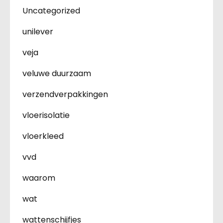
Uncategorized
unilever
veja
veluwe duurzaam
verzendverpakkingen
vloerisolatie
vloerkleed
vvd
waarom
wat
wattenschijfjes