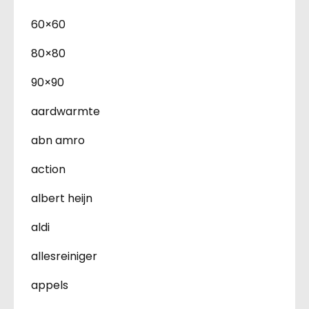
60×60
80×80
90×90
aardwarmte
abn amro
action
albert heijn
aldi
allesreiniger
appels