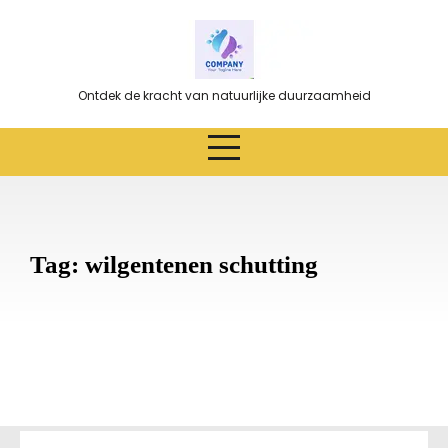
Ga
naar
de
inhoud
Ontdek de kracht van natuurlijke duurzaamheid
Tag:
wilgentenen schutting