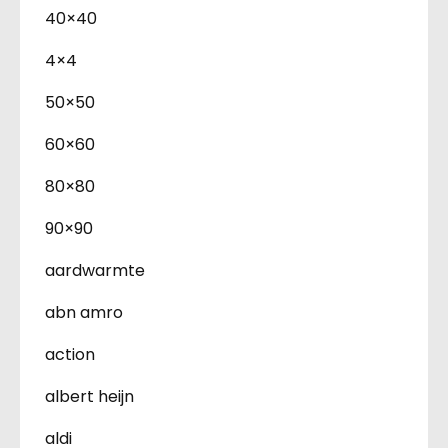
40×40
4×4
50×50
60×60
80×80
90×90
aardwarmte
abn amro
action
albert heijn
aldi