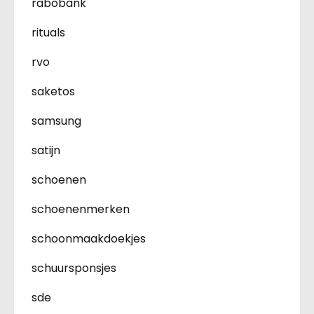
rabobank
rituals
rvo
saketos
samsung
satijn
schoenen
schoenenmerken
schoonmaakdoekjes
schuursponsjes
sde