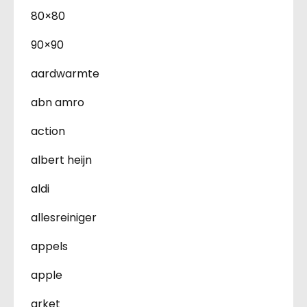
80×80
90×90
aardwarmte
abn amro
action
albert heijn
aldi
allesreiniger
appels
apple
arket