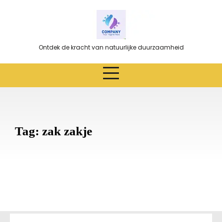
Ga
naar
de
inhoud
Ontdek de kracht van natuurlijke duurzaamheid
Tag:
zak zakje