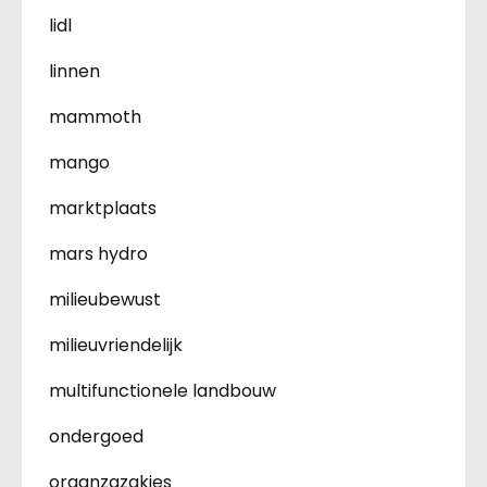
lidl
linnen
mammoth
mango
marktplaats
mars hydro
milieubewust
milieuvriendelijk
multifunctionele landbouw
ondergoed
organzazakjes