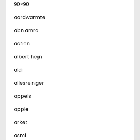
90×90
aardwarmte
abn amro
action
albert heijn
aldi
allesreiniger
appels
apple
arket
asml