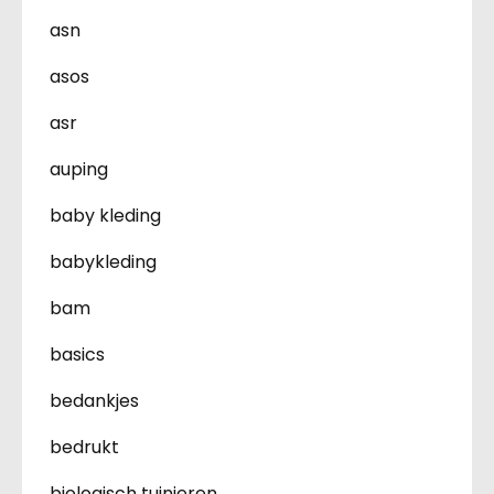
asn
asos
asr
auping
baby kleding
babykleding
bam
basics
bedankjes
bedrukt
biologisch tuinieren