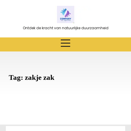
Ga
naar
de
inhoud
Ontdek de kracht van natuurlijke duurzaamheid
Tag:
zakje zak