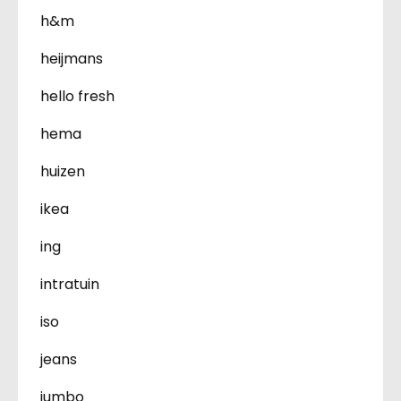
h&m
heijmans
hello fresh
hema
huizen
ikea
ing
intratuin
iso
jeans
jumbo