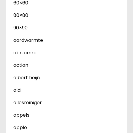
60×60
80×80
90×90
aardwarmte
abn amro
action
albert heijn
aldi
allesreiniger
appels
apple