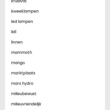
kruidvat
kweeklampen
led lampen
lidl
linnen
mammoth
mango
marktplaats
mars hydro
milieubewust
milieuvriendelijk