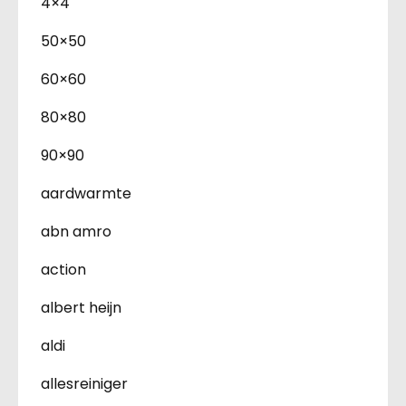
4×4
50×50
60×60
80×80
90×90
aardwarmte
abn amro
action
albert heijn
aldi
allesreiniger