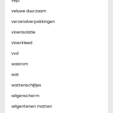
veja
veluwe duurzaam
verzendverpakkingen
vloerisolatie
vloerkleed
vvd
waarom
wat
wattenschijfjes
wilgenscherm
wilgentenen matten