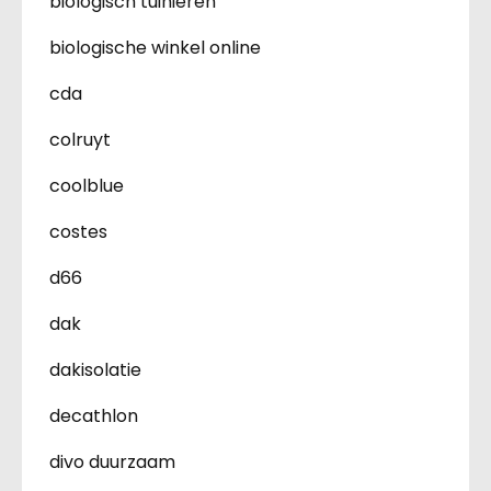
biologisch tuinieren
biologische winkel online
cda
colruyt
coolblue
costes
d66
dak
dakisolatie
decathlon
divo duurzaam