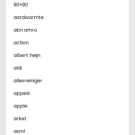
90×90
aardwarmte
abn amro
action
albert heijn
aldi
allesreiniger
appels
apple
arket
asml