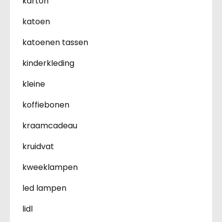
karton
katoen
katoenen tassen
kinderkleding
kleine
koffiebonen
kraamcadeau
kruidvat
kweeklampen
led lampen
lidl