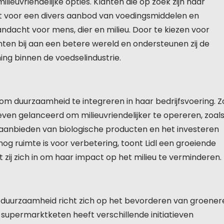
lieuvriendelijke opties. Klanten die op zoek zijn naar
ht voor een divers aanbod van voedingsmiddelen en
dacht voor mens, dier en milieu. Door te kiezen voor
nten bij aan een betere wereld en ondersteunen zij de
ng binnen de voedselindustrie.
om duurzaamheid te integreren in haar bedrijfsvoering. Z
even gelanceerd om milieuvriendelijker te opereren, zoal
 aanbieden van biologische producten en het investeren
g ruimte is voor verbetering, toont Lidl een groeiende
zij zich in om haar impact op het milieu te verminderen.
n duurzaamheid richt zich op het bevorderen van groener
e supermarktketen heeft verschillende initiatieven