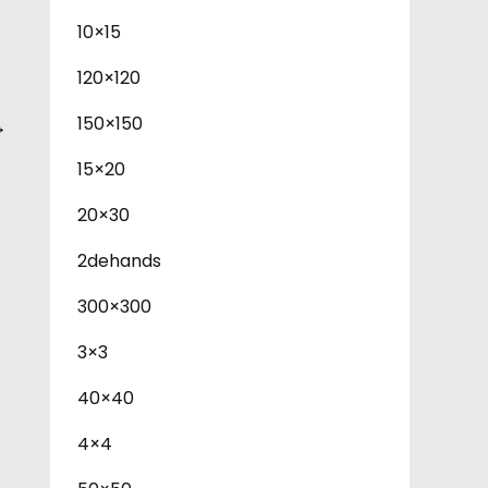
10×15
120×120
150×150
→
15×20
20×30
2dehands
300×300
3×3
40×40
4×4