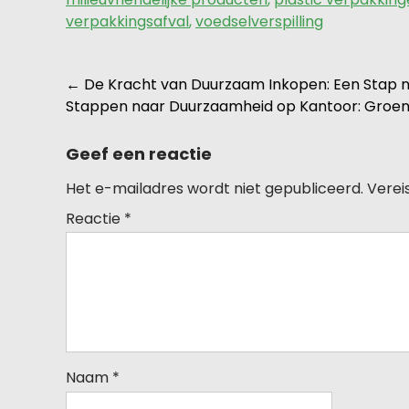
verpakkingsafval
,
voedselverspilling
Berichtnavigatie
←
De Kracht van Duurzaam Inkopen: Een Stap 
Stappen naar Duurzaamheid op Kantoor: Groene 
Geef een reactie
Het e-mailadres wordt niet gepubliceerd.
Verei
Reactie
*
Naam
*