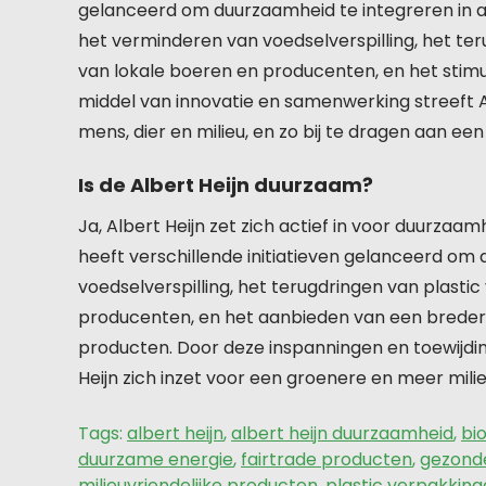
gelanceerd om duurzaamheid te integreren in a
het verminderen van voedselverspilling, het te
van lokale boeren en producenten, en het stim
middel van innovatie en samenwerking streeft 
mens, dier en milieu, en zo bij te dragen aan e
Is de Albert Heijn duurzaam?
Ja, Albert Heijn zet zich actief in voor duurza
heeft verschillende initiatieven gelanceerd o
voedselverspilling, het terugdringen van plast
producenten, en het aanbieden van een breder a
producten. Door deze inspanningen en toewijdi
Heijn zich inzet voor een groenere en meer mili
Tags:
albert heijn
,
albert heijn duurzaamheid
,
bi
duurzame energie
,
fairtrade producten
,
gezond
milieuvriendelijke producten
,
plastic verpakkin