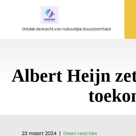
Ga
naar
de
inhoud
Ontdek de kracht van natuurlijke duurzaamheid
Albert Heijn ze
toeko
23 maart 2024
|
Geen reacties