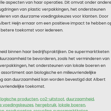
lle aspecten van haar operaties. Dit omvat onder ander
rugdringen van plastic verpakkingen, het ondersteunen
uleren van duurzame voedingskeuzes voor klanten. Door
Albert Heijn ernaar om een positieve impact te hebben o
en betere toekomst voor iedereen.
amheid binnen haar bedrijfspraktijken. De supermarktketen
m duurzaamheid te bevorderen, zoals het verminderen van
ic verpakkingen, het ondersteunen van lokale boeren en
ssortiment aan biologische en milieuvriendelijke
ng aan duurzaamheid kan worden bevestigd dat Albert
euvriendelijke toekomst.
ologische producten
,
co2-uitstoot
,
duurzaamheid
,
e voedingskeuzes
,
hergebruik
,
lokale boeren
,
gen
,
producenten
,
recycling
,
supermarktketen
,