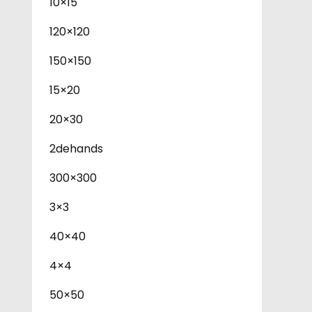
10×15
120×120
150×150
15×20
20×30
2dehands
300×300
3×3
40×40
4×4
50×50