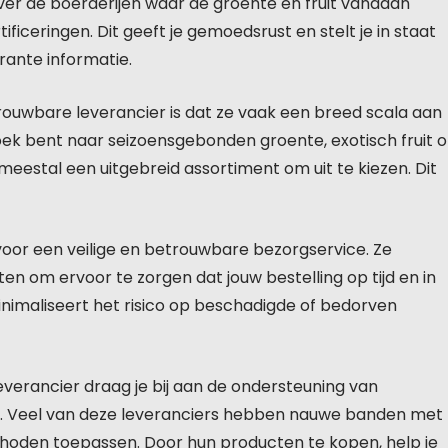
ver de boerderijen waar de groente en fruit vandaan
iceringen. Dit geeft je gemoedsrust en stelt je in staat
ante informatie.
rouwbare leverancier is dat ze vaak een breed scala aan
oek bent naar seizoensgebonden groente, exotisch fruit o
eestal een uitgebreid assortiment om uit te kiezen. Dit
oor een veilige en betrouwbare bezorgservice. Ze
n om ervoor te zorgen dat jouw bestelling op tijd en in
minimaliseert het risico op beschadigde of bedorven
everancier draag je bij aan de ondersteuning van
. Veel van deze leveranciers hebben nauwe banden met
thoden toepassen. Door hun producten te kopen, help je