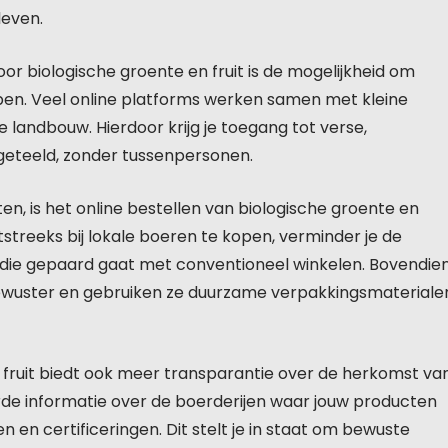
leven.
or biologische groente en fruit is de mogelijkheid om
pen. Veel online platforms werken samen met kleine
he landbouw. Hierdoor krijg je toegang tot verse,
geteeld, zonder tussenpersonen.
n, is het online bestellen van biologische groente en
htstreeks bij lokale boeren te kopen, verminder je de
die gepaard gaat met conventioneel winkelen. Bovendie
bewuster en gebruiken ze duurzame verpakkingsmateriale
n fruit biedt ook meer transparantie over de herkomst va
rde informatie over de boerderijen waar jouw producten
 en certificeringen. Dit stelt je in staat om bewuste