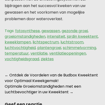
bijdragen aan het succesvol kweken van uw
gewassen en het voorkomen van mogelijke
problemen door wateroverlast.
Tags:
fotosynthese
,
gewassen
,
gezonde groei
,
groeiomstandigheden
,
intensiteit
,
jardin kweektent
,
kweeklampen
,
lichtspectrum
,
luchtstroom
,
luchtvochtigheid
,
plantengroei
,
schimmelvorming
,
temperatuur
,
ventilatie
,
ventilatieopeningen
,
vochtigheidsgraad
,
ziektes
Berichtnavigatie
←
Ontdek de Voordelen van de Budbox Kweektent
voor Optimaal Kweekgemak!
Optimale Groeiomstandigheden met een
Luchtbevochtiger in uw Kweektent
→
Geef een reactie