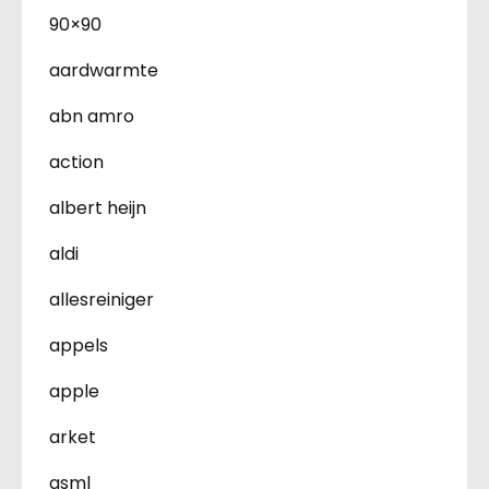
90×90
aardwarmte
abn amro
action
albert heijn
aldi
allesreiniger
appels
apple
arket
asml