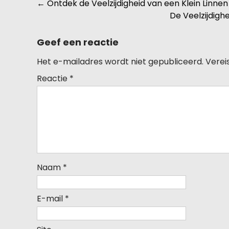
Berichtnavigatie
←
Ontdek de Veelzijdigheid van een Klein Linnen
De Veelzijdigh
Geef een reactie
Het e-mailadres wordt niet gepubliceerd.
Verei
Reactie
*
Naam
*
E-mail
*