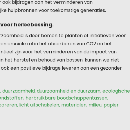
r ook bijdragen aan het verminderen van
ijke hulpbronnen voor toekomstige generaties.
 voor herbebossing.
rzaamheid is door bomen te planten of initiatieven voor
n cruciale rol in het absorberen van CO2 en het
entieel zijn voor het verminderen van de impact van
aan het herstel en behoud van bossen, kunnen we niet
 ook een positieve bijdrage leveren aan een gezonder
m
,
duurzaamheid
,
duurzaamheid en duurzaam
,
ecologische
ondstoffen
,
herbruikbare boodschappentassen
,
pareren
,
licht uitschakelen
,
materialen
,
milieu
,
papier
,