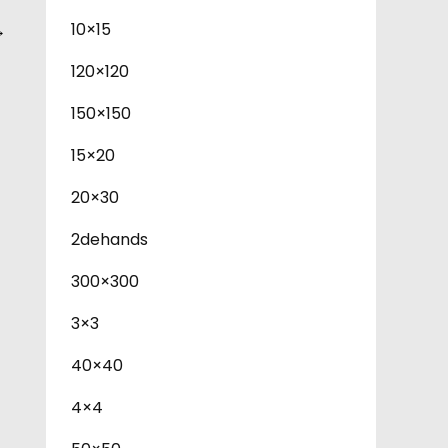
10×15
→
120×120
150×150
15×20
20×30
2dehands
300×300
3×3
40×40
4×4