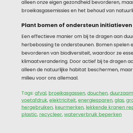
alleen onze eigen gezondheid bevorderen, maa
broeikasgasemissies en het behoud van natuurl
Plant bomen of ondersteun initiatieven
Een effectieve manier om bij te dragen aan duu
herbebossing te ondersteunen. Bomen spelen ee
bevorderen van biodiversiteit, waardoor ze ess
klimaatverandering. Door actief bij te dragen 
alleen de natuurlijke habitat beschermen, maar
milieu voor ons allemaal.
Tags:
afval
,
broeikasgassen
,
douchen
,
duurzaa
voetafdruk
,
elektriciteit
,
energiesparen
,
glas
,
gr
hergebruiken
,
keurmerken
,
lekkende kranen re
plastic
,
recycleer
,
waterverbruik beperken