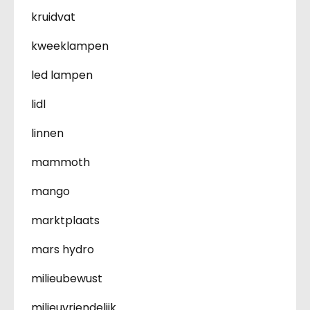
kruidvat
kweeklampen
led lampen
lidl
linnen
mammoth
mango
marktplaats
mars hydro
milieubewust
milieuvriendelijk