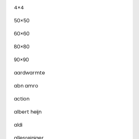
4×4
50×50
60×60
80×80
90×90
aardwarmte
abn amro
action
albert heijn
aldi
allesreiniger