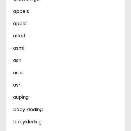
appels
apple
arket
asml
asn
asos
asr
auping
baby kleding
babykleding