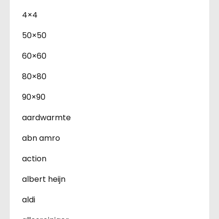
4×4
50×50
60×60
80×80
90×90
aardwarmte
abn amro
action
albert heijn
aldi