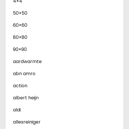
4×4
50×50
60×60
80×80
90×90
aardwarmte
abn amro
action
albert heijn
aldi
allesreiniger