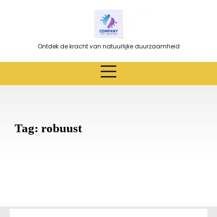
Ga
naar
de
inhoud
Ontdek de kracht van natuurlijke duurzaamheid
Tag:
robuust