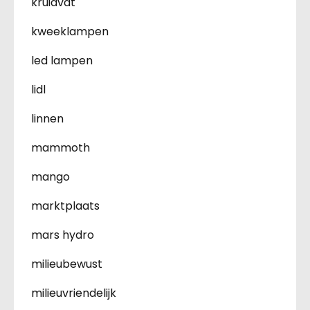
kruidvat
kweeklampen
led lampen
lidl
linnen
mammoth
mango
marktplaats
mars hydro
milieubewust
milieuvriendelijk