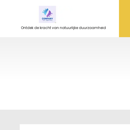
Ga
naar
de
inhoud
Ontdek de kracht van natuurlijke duurzaamheid