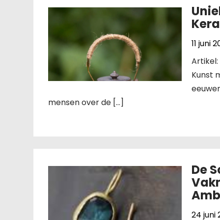
Unie
Kera
11 juni 
Artike
Kunst m
eeuwen
mensen over de […]
De 
Vakm
Amba
24 juni