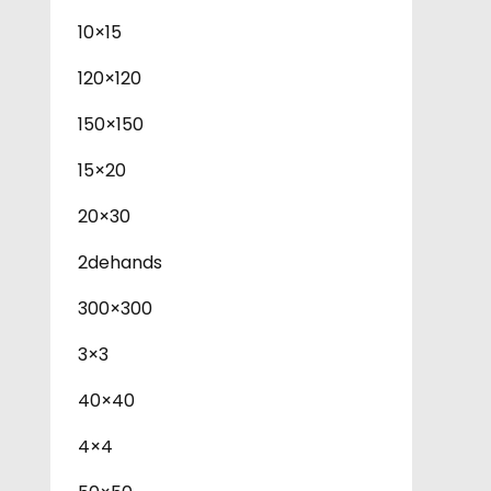
10×15
120×120
150×150
15×20
20×30
2dehands
300×300
3×3
40×40
4×4