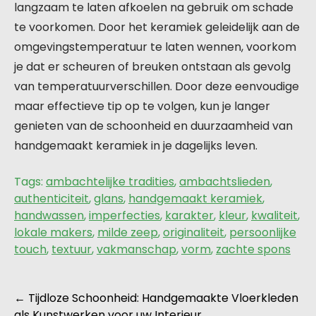
langzaam te laten afkoelen na gebruik om schade
te voorkomen. Door het keramiek geleidelijk aan de
omgevingstemperatuur te laten wennen, voorkom
je dat er scheuren of breuken ontstaan als gevolg
van temperatuurverschillen. Door deze eenvoudige
maar effectieve tip op te volgen, kun je langer
genieten van de schoonheid en duurzaamheid van
handgemaakt keramiek in je dagelijks leven.
Tags:
ambachtelijke tradities
,
ambachtslieden
,
authenticiteit
,
glans
,
handgemaakt keramiek
,
handwassen
,
imperfecties
,
karakter
,
kleur
,
kwaliteit
,
lokale makers
,
milde zeep
,
originaliteit
,
persoonlijke
touch
,
textuur
,
vakmanschap
,
vorm
,
zachte spons
Berichtnavigatie
←
Tijdloze Schoonheid: Handgemaakte Vloerkleden
als Kunstwerken voor uw Interieur