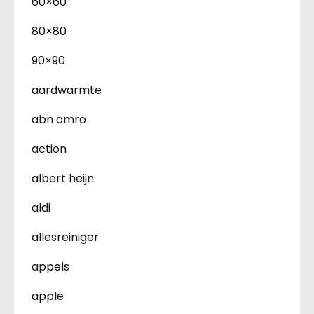
60×60
80×80
90×90
aardwarmte
abn amro
action
albert heijn
aldi
allesreiniger
appels
apple