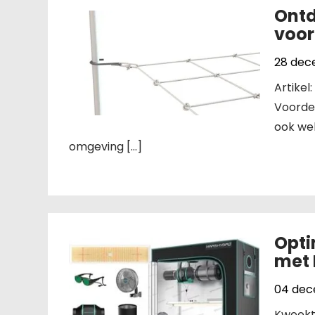
Ontd
voor
28 dec
Artikel
Voordel
ook we
omgeving […]
Opti
met 
04 dec
Kweekte