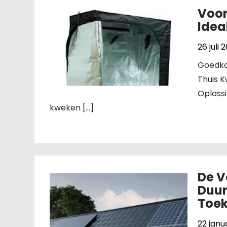
Voor
Idea
26 juli 
Goedko
Thuis 
Oplossi
kweken […]
De V
Duur
Toe
22 janu