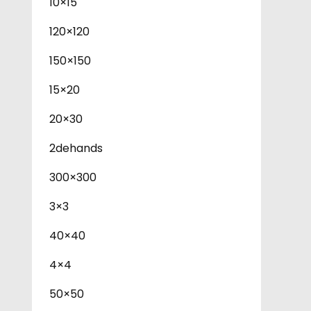
10×15
120×120
150×150
15×20
20×30
2dehands
300×300
3×3
40×40
4×4
50×50