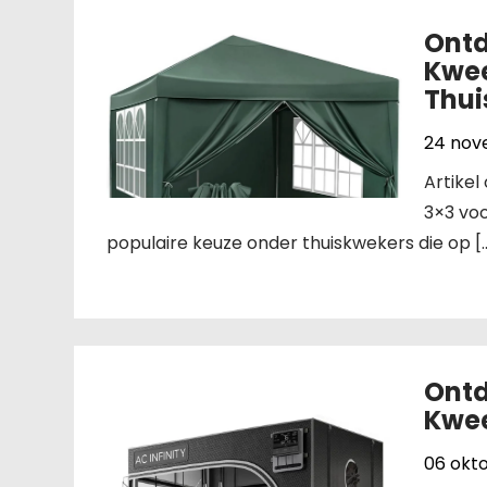
Ontd
Kwee
Thui
24 nov
Artike
3×3 voo
populaire keuze onder thuiskwekers die op [
Ontd
Kwee
06 okt