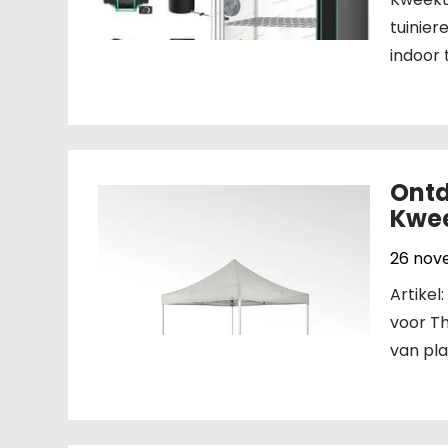
tuinier
indoor 
Ontd
Kwee
26 nov
Artike
voor Th
van pla