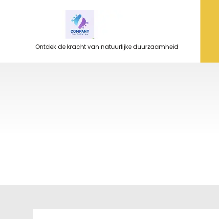
Ga
naar
de
inhoud
Ontdek de kracht van natuurlijke duurzaamheid