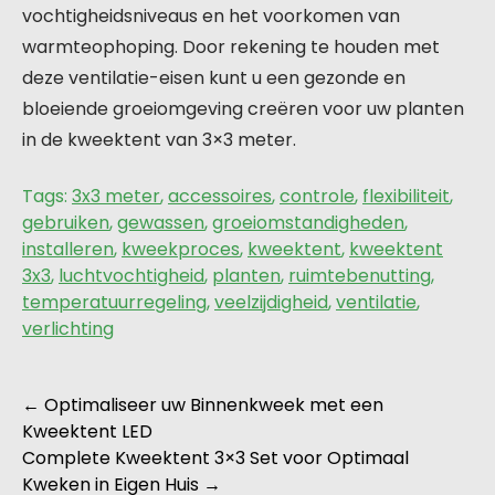
vochtigheidsniveaus en het voorkomen van
warmteophoping. Door rekening te houden met
deze ventilatie-eisen kunt u een gezonde en
bloeiende groeiomgeving creëren voor uw planten
in de kweektent van 3×3 meter.
Tags:
3x3 meter
,
accessoires
,
controle
,
flexibiliteit
,
gebruiken
,
gewassen
,
groeiomstandigheden
,
installeren
,
kweekproces
,
kweektent
,
kweektent
3x3
,
luchtvochtigheid
,
planten
,
ruimtebenutting
,
temperatuurregeling
,
veelzijdigheid
,
ventilatie
,
verlichting
Berichtnavigatie
←
Optimaliseer uw Binnenkweek met een
Kweektent LED
Complete Kweektent 3×3 Set voor Optimaal
Kweken in Eigen Huis
→