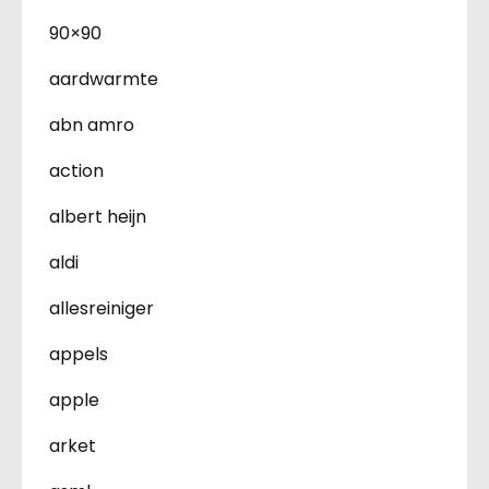
90×90
aardwarmte
abn amro
action
albert heijn
aldi
allesreiniger
appels
apple
arket