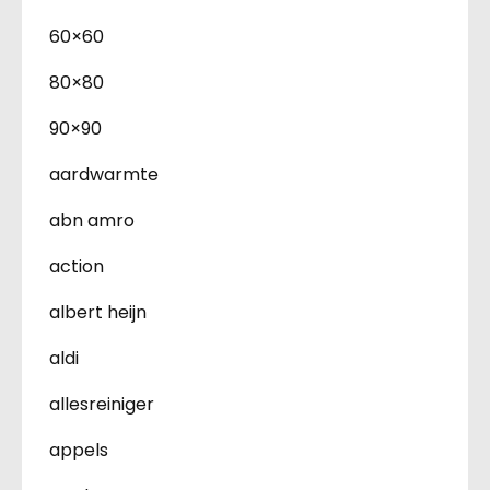
60×60
80×80
90×90
aardwarmte
abn amro
action
albert heijn
aldi
allesreiniger
appels