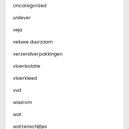
Uncategorized
unilever
veja
veluwe duurzaam
verzendverpakkingen
vloerisolatie
vloerkleed
vvd
waarom
wat
wattenschijfjes