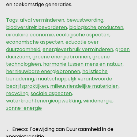
en toekomstige generaties.
Tags:
afval verminderen
,
bewustwording
,
biodiversiteit bevorderen
,
biologische producten
,
circulaire economie
,
ecologische aspecten
,
economische aspecten
,
educatie over
duurzaamheid
,
energieverbruik verminderen
,
groen
duurzaam
,
groene energiebronnen
,
groene
technologieën
,
harmonie tussen mens en natuur
,
hernieuwbare energiebronnen
,
holistische
benadering
,
maatschappelijk verantwoorde
bedrijfspraktijken
,
milieuvriendelijke materialen
,
recycling
,
sociale aspecten
,
waterkrachtenergieopwekking
,
windenergie
,
zonne-energie
Berichtnavigatie
←
Eneco: Toewijding aan Duurzaamheid in de
Energietransitie