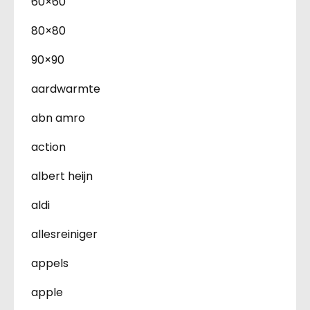
60×60
80×80
90×90
aardwarmte
abn amro
action
albert heijn
aldi
allesreiniger
appels
apple