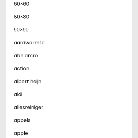
60×60
80×80
90×90
aardwarmte
abn amro
action
albert heijn
aldi
allesreiniger
appels
apple