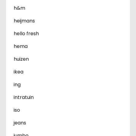
h&m
heijmans
hello fresh
hema
huizen
ikea
ing
intratuin
iso
jeans
jumbo