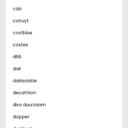
cda
colruyt
coolblue
costes
d66
dak
dakisolatie
decathlon
divo duurzaam
dopper