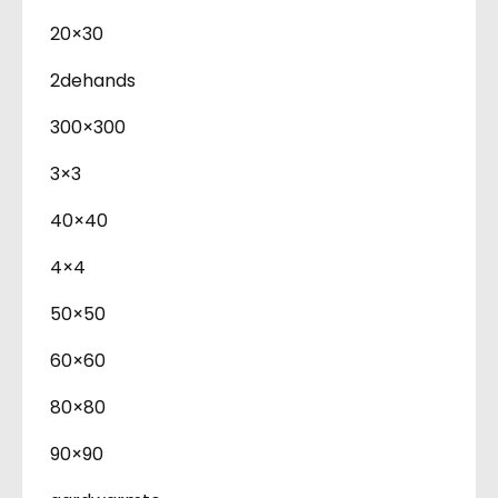
20×30
2dehands
300×300
3×3
40×40
4×4
50×50
60×60
80×80
90×90