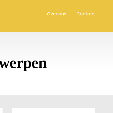
Over ons
Contact
twerpen