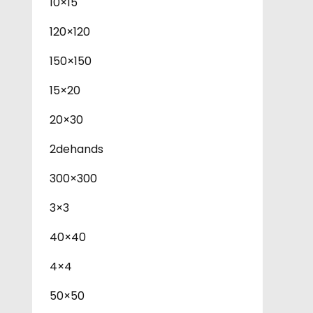
10×15
120×120
150×150
15×20
20×30
2dehands
300×300
3×3
40×40
4×4
50×50