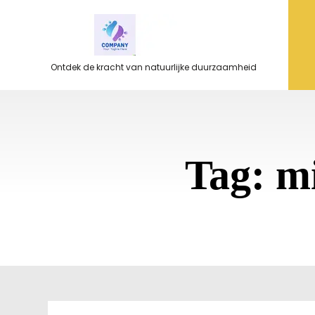
Ga
naar
de
inhoud
Ontdek de kracht van natuurlijke duurzaamheid
Tag:
mi