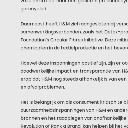
2020 en streeft naar een gesloten productiecyc
gerecycled.
Daarnaast heeft H&M zich aangesloten bij versch
samenwerkingsverbanden, zoals het Detox-pr
Foundation’s Circular Fibres Initiative. Deze ini
chemicaliën in de textielproductie en het bevo
Hoewel deze inspanningen positief zijn, zijn er 
daadwerkelijke impact en transparantie van H&
erop dat H&M nog steeds afhankelijk is van ee
en afvalproblemen.
Het is belangrijk om als consument kritisch te 
duurzaamheidsinspanningen van H&M en andere 
bronnen en het raadplegen van onafhankelijke b
Revolution of Rank a Brand, kan helpen bij het