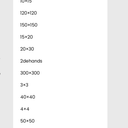
10×15
120×120
150×150
15×20
20×30
,
2dehands
300×300
e
3×3
40×40
4×4
50×50