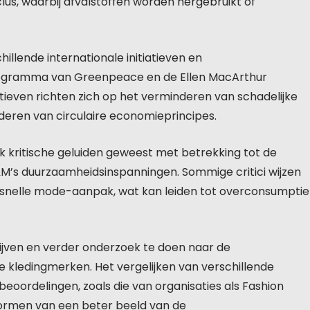
lus, waarbij afvalstoffen worden hergebruikt of
illende internationale initiatieven en
ogramma van Greenpeace en de Ellen MacArthur
tiatieven richten zich op het verminderen van schadelijke
rderen van circulaire economieprincipes.
ook kritische geluiden geweest met betrekking tot de
M’s duurzaamheidsinspanningen. Sommige critici wijzen
n snelle mode-aanpak, wat kan leiden tot overconsumptie
blijven en verder onderzoek te doen naar de
kledingmerken. Het vergelijken van verschillende
eoordelingen, zoals die van organisaties als Fashion
 vormen van een beter beeld van de