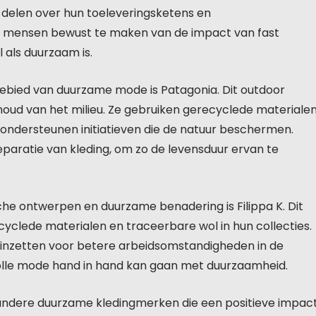
 delen over hun toeleveringsketens en
m mensen bewust te maken van de impact van fast
l als duurzaam is.
ebied van duurzame mode is Patagonia. Dit outdoor
houd van het milieu. Ze gebruiken gerecyclede materialen
ondersteunen initiatieven die de natuur beschermen.
paratie van kleding, om zo de levensduur ervan te
che ontwerpen en duurzame benadering is Filippa K. Dit
yclede materialen en traceerbare wol in hun collecties.
 inzetten voor betere arbeidsomstandigheden in de
tijlvolle mode hand in hand kan gaan met duurzaamheid.
andere duurzame kledingmerken die een positieve impac