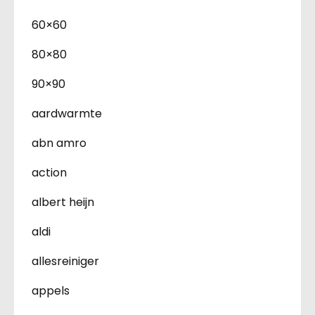
60×60
80×80
90×90
aardwarmte
abn amro
action
albert heijn
aldi
allesreiniger
appels