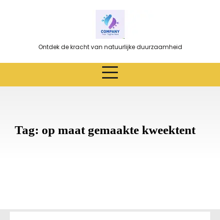
Ga
naar
de
inhoud
Ontdek de kracht van natuurlijke duurzaamheid
Tag:
op maat gemaakte kweektent