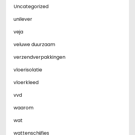
Uncategorized
unilever
veja
veluwe duurzaam
verzendverpakkingen
vloerisolatie
vloerkleed
vvd
waarom
wat
wattenschijfjes