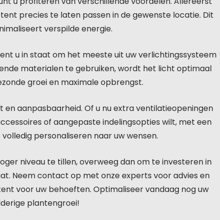
t u profiteren van verschillende voordelen. Allereerst
ent precies te laten passen in de gewenste locatie. Dit
nimaliseert verspilde energie.
t u in staat om het meeste uit uw verlichtingssysteem
rende materialen te gebruiken, wordt het licht optimaal
gezonde groei en maximale opbrengst.
eit en aanpasbaarheid. Of u nu extra ventilatieopeningen
ccessoires of aangepaste indelingsopties wilt, met een
volledig personaliseren naar uw wensen.
ger niveau te tillen, overweeg dan om te investeren in
at. Neem contact op met onze experts voor advies en
 tent voor uw behoeften. Optimaliseer vandaag nog uw
erige plantengroei!