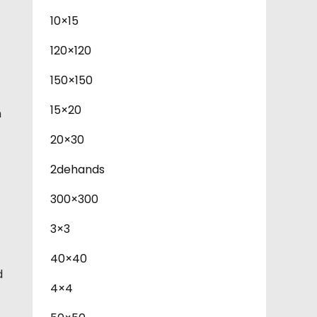
10×15
120×120
150×150
15×20
n
20×30
2dehands
300×300
3×3
40×40
d
4×4