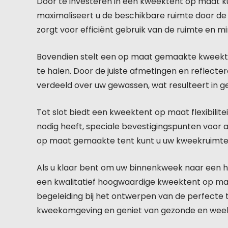
Door te investeren in een kweektent op maat kun
maximaliseert u de beschikbare ruimte door de t
zorgt voor efficiënt gebruik van de ruimte en mi
Bovendien stelt een op maat gemaakte kweekten
te halen. Door de juiste afmetingen en reflecte
verdeeld over uw gewassen, wat resulteert in 
Tot slot biedt een kweektent op maat flexibilit
nodig heeft, speciale bevestigingspunten voor a
op maat gemaakte tent kunt u uw kweekruimte 
Als u klaar bent om uw binnenkweek naar een ho
een kwalitatief hoogwaardige kweektent op ma
begeleiding bij het ontwerpen van de perfecte
kweekomgeving en geniet van gezonde en weeld