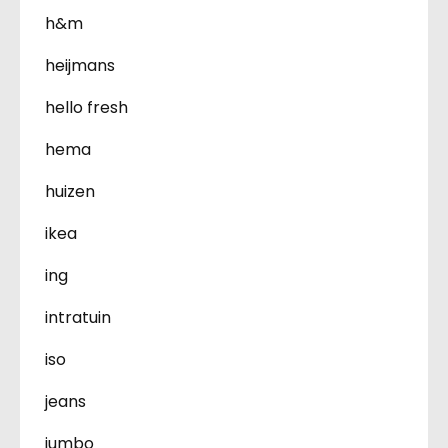
h&m
heijmans
hello fresh
hema
huizen
ikea
ing
intratuin
iso
jeans
jumbo