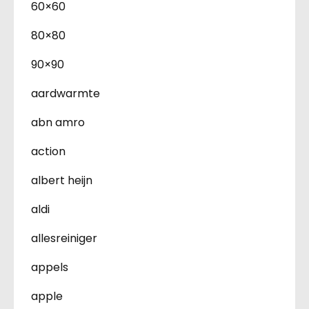
60×60
80×80
90×90
aardwarmte
abn amro
action
albert heijn
aldi
allesreiniger
appels
apple