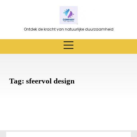
Ga
naar
de
inhoud
Ontdek de kracht van natuurlijke duurzaamheid
Tag:
sfeervol design