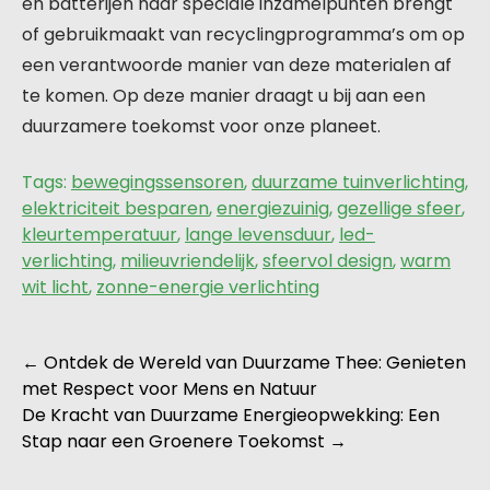
en batterijen naar speciale inzamelpunten brengt
of gebruikmaakt van recyclingprogramma’s om op
een verantwoorde manier van deze materialen af
te komen. Op deze manier draagt u bij aan een
duurzamere toekomst voor onze planeet.
Tags:
bewegingssensoren
,
duurzame tuinverlichting
,
elektriciteit besparen
,
energiezuinig
,
gezellige sfeer
,
kleurtemperatuur
,
lange levensduur
,
led-
verlichting
,
milieuvriendelijk
,
sfeervol design
,
warm
wit licht
,
zonne-energie verlichting
Berichtnavigatie
←
Ontdek de Wereld van Duurzame Thee: Genieten
met Respect voor Mens en Natuur
De Kracht van Duurzame Energieopwekking: Een
Stap naar een Groenere Toekomst
→