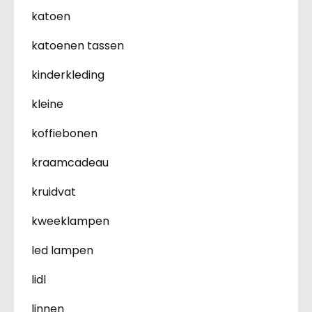
katoen
katoenen tassen
kinderkleding
kleine
koffiebonen
kraamcadeau
kruidvat
kweeklampen
led lampen
lidl
linnen