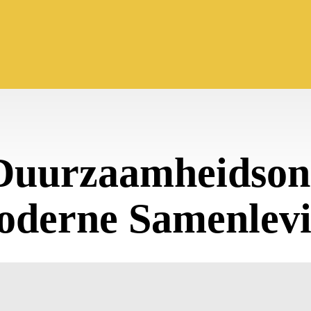
 Duurzaamheidson
derne Samenlev