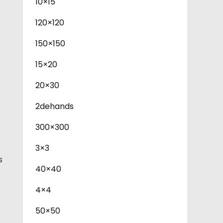
10×15
120×120
150×150
15×20
20×30
2dehands
300×300
3×3
s
40×40
4×4
50×50