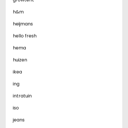
h&m
heijmans
hello fresh
hema
huizen
ikea
ing
intratuin
iso
jeans