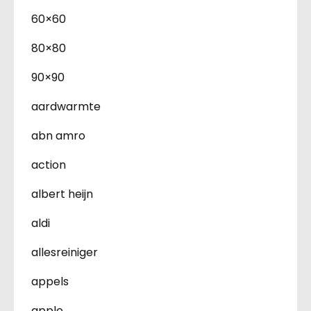
60×60
80×80
90×90
aardwarmte
abn amro
action
albert heijn
aldi
allesreiniger
appels
apple