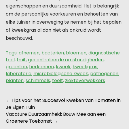
eigenschappen en duurzaamheid. Het is belangrijk
om de persoonlijke voorkeuren en behoeften van
elke tuinier in overweging te nemen bij het bepalen
of kweekgras al dan niet als onkruid wordt
beschouwd.
Tags:
afnemen
,
bacteriën
,
bloemen
,
diagnostische
tool
,
fruit
,
gecontroleerde omstandigheden
,
groenten
,
herkennen
,
kweek
,
kweekgras
,
laboratoria
,
microbiologische kweek
,
pathogenen
,
planten
,
schimmels
,
teelt
,
ziekteverwekkers
Berichtnavigatie
←
Tips voor het Succesvol Kweken van Tomaten in
Je Eigen Tuin
Vacature Duurzaamheid: Bouw Mee aan een
Groenere Toekomst
→