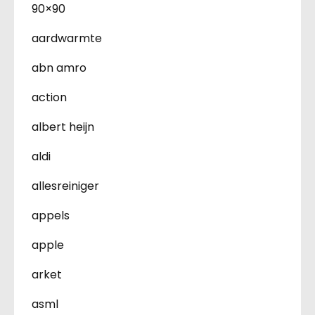
90×90
aardwarmte
abn amro
action
albert heijn
aldi
allesreiniger
appels
apple
arket
asml