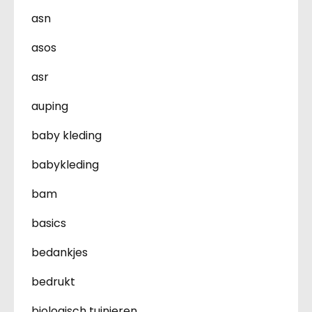
asn
asos
asr
auping
baby kleding
babykleding
bam
basics
bedankjes
bedrukt
biologisch tuinieren