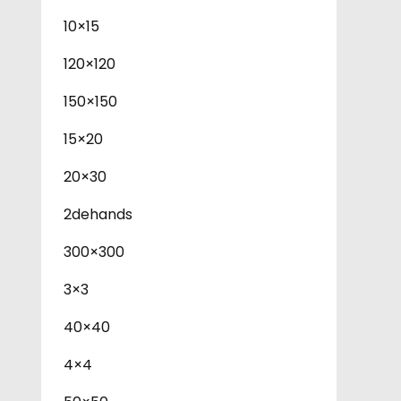
10×15
120×120
150×150
15×20
20×30
2dehands
300×300
3×3
40×40
4×4