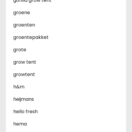
gorilla grow tent
groene
groenten
groentepakket
grote
grow tent
growtent
h&m
heijmans
hello fresh
hema