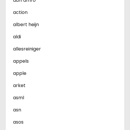
abn amro
action
albert heijn
aldi
allesreiniger
appels
apple
arket
asml
asn
asos