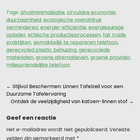
Tags:
afvalminimalisatie
,
circulaire economie
,
duurzaamheid
,
ecologische voetafdruk
verminderen
,
energie-efficiëntie
,
energiezuinige
oplader
,
ethische productieprocessen
,
fair trade
praktijken
,
gemakkelijk te repareren telefoon
,
gerecycled plastic behuizing
,
gerecyclede
materialen
,
groene alternatieven
,
groene provider
,
milieuvriendelijke telefoon
Berichtnavigatie
←
Stijlvol Beschermen: Linnen Tafelzeil voor een
Duurzame Tafelervaring
Ontdek de veelzijdigheid van katoen-linnen stof
→
Geef een reactie
Het e-mailadres wordt niet gepubliceerd.
Vereiste
velden zijn gemarkeerd met
*