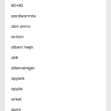
90×90
aardwarmte
abn amro
action
albert heijn
aldi
allesreiniger
appels
apple
arket
asml