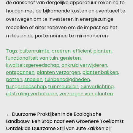
de aanschaf van dergelijke apparatuur rekening te
houden met de bijkomende kosten en eventueel te
overwegen om te investeren in energiezuinige
modellen of alternatieven om de impact op het
milieu en de portemonnee te minimaliseren.
Tags:
buitenruimte
,
creëren
,
efficiënt planten
,
functionaliteit van tuin
,
genieten
,
kwaliteitsgereedschap
,
onkruid verwijderen
,
ontspannen
,
planten verzorgen
,
plantenbakken
,
potten
,
snoeien
,
tuinbenodigdheden
,
tuingereedschap
,
tuinmeubilair
,
tuinverlichting
,
uitstraling verbeteren
,
verzorgen van planten
Berichtnavigatie
←
Duurzame Praktijken in de Ecologische
Landbouw: Een Stap naar een Groenere Toekomst
Ontdek de Duurzame Stijl van Jute Zakken bij