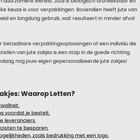
een duurzamere wereld. Jute is biologisch afbreekbaar en
ke keuze is voor verpakkingen. Bovendien heeft jute van
id en langdurig gebruik, wat resulteert in minder afval
aar betaalbare verpakkingsoplossingen of een individu die
llen van jute zakjes is een stap in de goede richting.
ndaag nog jouw eigen gepersonaliseerde jute zakjes!
 Zakjes: Waarop Letten?
aliteit.
s voordat je bestelt.
de leveranciers.
kosten te besparen.
gelijkheden, zoals bedrukking met een logo.