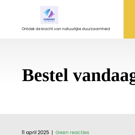
Ga
naar
de
inhoud
Ontdek de kracht van natuurlijke duurzaamheid
Bestel vandaa
11 april 2025
|
Geen reacties