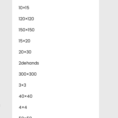
10×15
120×120
150×150
15×20
20×30
2dehands
300×300
3×3
40×40
g
4×4