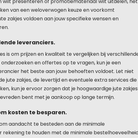
wilt presenteren of promotiemateriaal wilt uitdelen, het
maken van een weloverwogen keuze en voorkomt
jute zakjes voldoen aan jouw specifieke wensen en
ren.
llende leveranciers.
es is om prijzen en kwaliteit te vergelijken bij verschillend
e onderzoeken en offertes op te vragen, kun je een
rancier het beste aan jouw behoeften voldoet. Let niet
de jute zakjes, de levertijd en eventuele extra services die
en, kun je ervoor zorgen dat je hoogwaardige jute zakjes
 tevreden bent met je aankoop op lange termijn.
om kosten te besparen.
rijk om aandacht te besteden aan de minimale
r rekening te houden met de minimale bestelhoeveelhei