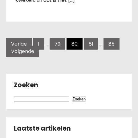
kweken. En dat is niet […]
Posts
pagination
Vorige
1
…
79
80
81
…
85
Volgende
Zoeken
Zoeken
Laatste artikelen