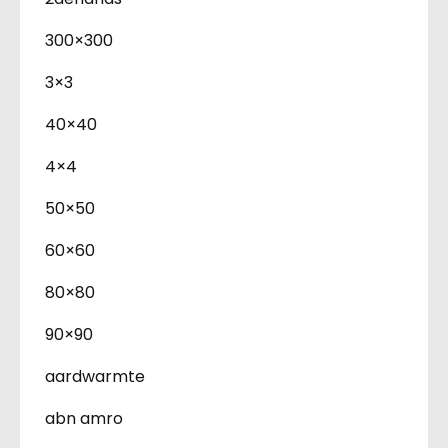
300×300
3×3
40×40
4×4
50×50
60×60
80×80
90×90
aardwarmte
abn amro