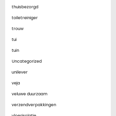
thuisbezorgd
toiletreiniger
trouw
tui
tuin
Uncategorized
unilever
veja
veluwe duurzaam
verzendverpakkingen
vloerisolatie