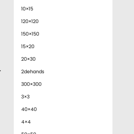
10×15
120×120
150×150
15×20
20×30
→
2dehands
300×300
3×3
40×40
4×4