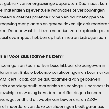
et gebruik van energiezuinige apparaten. Daarnaast kun
jke materialen bij eventuele renovaties of verbouwingen.
oorbeeld waterbesparende kranen en douchekoppen te
omgeving met planten en groene daken zijn ook maniere
ren. Door bewust te kiezen voor duurzame oplossingen e
 positieve impact hebben op het milieu en bijdragen aan
jn er voor duurzame huizen?
tificeringen en keurmerken beschikbaar die aangeven in
dsnormen. Enkele bekende certificeringen en keurmerke
EEAM-certificaat, dat de duurzaamheid van gebouwen
zoals energiegebruik, materialen en ecologie. Daarnaast is
iezuinig een woning is. Andere certificeringen kunnen
wen, gezondheid en welzijn van bewoners, en CO2-
n of meerdere van deze certificeringen biedt garanties