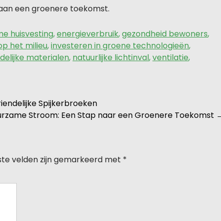
 aan een groenere toekomst.
e huisvesting
,
energieverbruik
,
gezondheid bewoners
,
p het milieu
,
investeren in groene technologieën
,
ndelijke materialen
,
natuurlijke lichtinval
,
ventilatie
,
iendelijke Spijkerbroeken
urzame Stroom: Een Stap naar een Groenere Toekomst
ste velden zijn gemarkeerd met
*