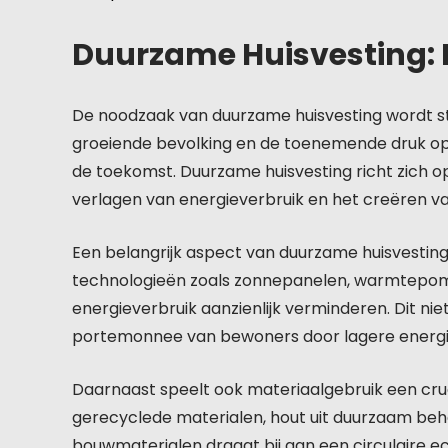
Duurzame Huisvesting:
De noodzaak van duurzame huisvesting wordt s
groeiende bevolking en de toenemende druk op 
de toekomst. Duurzame huisvesting richt zich op
verlagen van energieverbruik en het creëren
Een belangrijk aspect van duurzame huisvesting
technologieën zoals zonnepanelen, warmtepom
energieverbruik aanzienlijk verminderen. Dit nie
portemonnee van bewoners door lagere energi
Daarnaast speelt ook materiaalgebruik een cruci
gerecyclede materialen, hout uit duurzaam beh
bouwmaterialen draagt bij aan een circulaire 