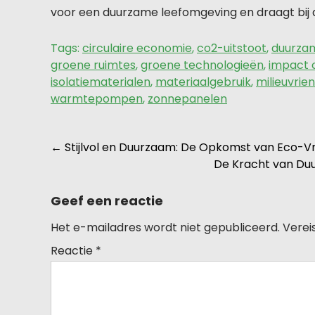
voor een duurzame leefomgeving en draagt bij
Tags:
circulaire economie
,
co2-uitstoot
,
duurzam
groene ruimtes
,
groene technologieën
,
impact o
isolatiematerialen
,
materiaalgebruik
,
milieuvrie
warmtepompen
,
zonnepanelen
Berichtnavigatie
←
Stijlvol en Duurzaam: De Opkomst van Eco-Vr
De Kracht van Du
Geef een reactie
Het e-mailadres wordt niet gepubliceerd.
Verei
Reactie
*