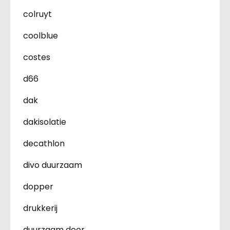
colruyt
coolblue
costes
d66
dak
dakisolatie
decathlon
divo duurzaam
dopper
drukkerij
duurzaam door