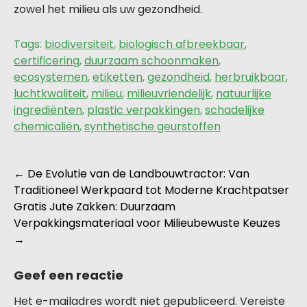
zowel het milieu als uw gezondheid.
Tags:
biodiversiteit
,
biologisch afbreekbaar
,
certificering
,
duurzaam schoonmaken
,
ecosystemen
,
etiketten
,
gezondheid
,
herbruikbaar
,
luchtkwaliteit
,
milieu
,
milieuvriendelijk
,
natuurlijke
ingrediënten
,
plastic verpakkingen
,
schadelijke
chemicaliën
,
synthetische geurstoffen
Berichtnavigatie
←
De Evolutie van de Landbouwtractor: Van
Traditioneel Werkpaard tot Moderne Krachtpatser
Gratis Jute Zakken: Duurzaam
Verpakkingsmateriaal voor Milieubewuste Keuzes
→
Geef een reactie
Het e-mailadres wordt niet gepubliceerd.
Vereiste