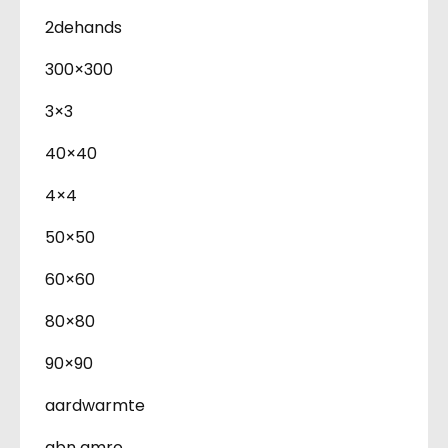
2dehands
300×300
3×3
40×40
4×4
50×50
60×60
80×80
90×90
aardwarmte
abn amro