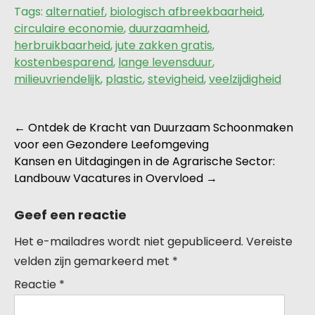
Tags:
alternatief
,
biologisch afbreekbaarheid
,
circulaire economie
,
duurzaamheid
,
herbruikbaarheid
,
jute zakken gratis
,
kostenbesparend
,
lange levensduur
,
milieuvriendelijk
,
plastic
,
stevigheid
,
veelzijdigheid
Berichtnavigatie
←
Ontdek de Kracht van Duurzaam Schoonmaken
voor een Gezondere Leefomgeving
Kansen en Uitdagingen in de Agrarische Sector:
Landbouw Vacatures in Overvloed
→
Geef een reactie
Het e-mailadres wordt niet gepubliceerd.
Vereiste
velden zijn gemarkeerd met
*
Reactie
*