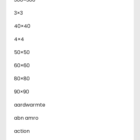
3×3
40×40
4×4
50×50
60×60
80×80
90×90
aardwarmte
abn amro
action