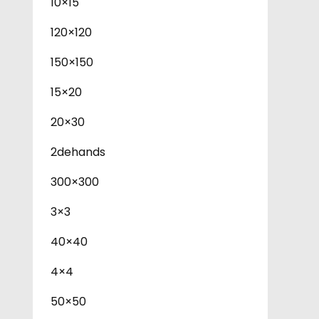
10×15
120×120
150×150
15×20
20×30
2dehands
300×300
3×3
40×40
4×4
50×50