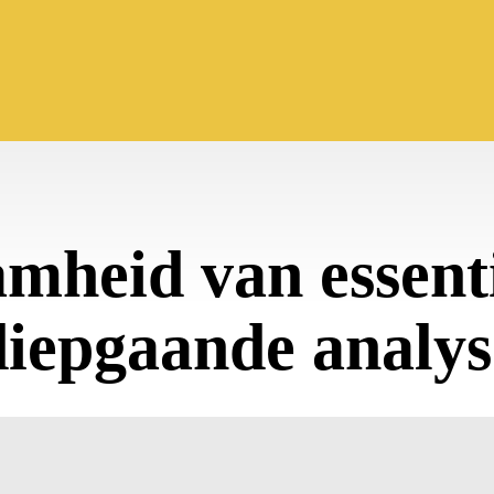
eid van essentie
diepgaande analys