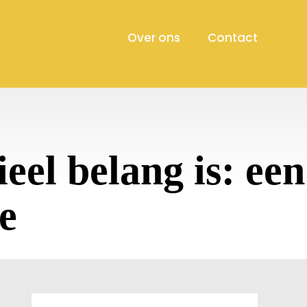
Over ons
Contact
el belang is: een
e