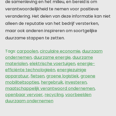
de samenleving en het milieu, en bereid is om
verantwoordelijkheid te nemen voor positieve
verandering. Het delen van deze informatie kan niet
alleen de reputatie van het bedrijf versterken,
maar ook anderen inspireren om soortgelijke
duurzame stappen te zetten.
Tags:
carpoolen
,
circulaire economie
,
duurzaam
ondernemen
,
duurzame energie
,
duurzame
materialen
,
elektrische voertuigen
,
energie-
efficiënte technologieën
,
energiezuinige
apparatuur
,
fietsen
,
groene logistiek
,
groene
mobiliteitsopties
,
hergebruik
,
investeren
,
maatschappelijk verantwoord ondernemen
,
openbaar vervoer
,
recycling
,
voorbeelden
duurzaam ondernemen