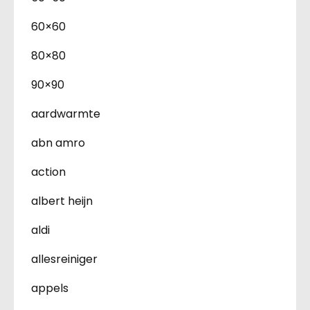
60×60
80×80
90×90
aardwarmte
abn amro
action
albert heijn
aldi
allesreiniger
appels